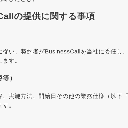
sCallの提供に関する事項
い、契約者がBusinessCallを当社に委任
します。
内容等）
範囲、内容、実施方法、開始日その他の業務仕様（以
ます。